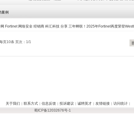
功案例
网 Fortinet 网络安全 经销商 科汇科技 分享 三年蝉联！2025年Fortinet再度荣登Westlands
每页10条 页次：1/1
关于我们
联系方式
信息反馈
投诉建议
诚聘英才
友情链接
访问统计
|
|
|
|
|
|
|
蜀ICP备12032676号-1