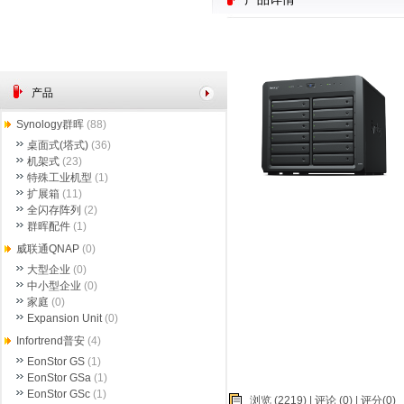
产品
Synology群晖
(88)
桌面式(塔式)
(36)
机架式
(23)
特殊工业机型
(1)
扩展箱
(11)
全闪存阵列
(2)
群晖配件
(1)
威联通QNAP
(0)
大型企业
(0)
中小型企业
(0)
家庭
(0)
Expansion Unit
(0)
Infortrend普安
(4)
EonStor GS
(1)
EonStor GSa
(1)
EonStor GSc
(1)
浏览 (2219) |
评论
(0) | 评分(0)