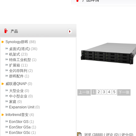
产品
Synology群晖
(88)
桌面式(塔式)
(36)
机架式
(23)
特殊工业机型
(1)
扩展箱
(11)
全闪存阵列
(2)
群晖配件
(1)
威联通QNAP
(0)
大型企业
(0)
1
2
3
4
5
上一张
下一张
中小型企业
(0)
家庭
(0)
Expansion Unit
(0)
Infortrend普安
(4)
EonStor GS
(1)
EonStor GSa
(1)
EonStor GSc
(1)
浏览 (3888) |
评论
(0) | 评分(0)