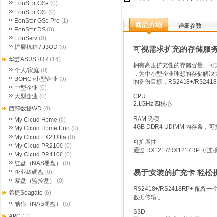
EonStor GSe
(0)
EonStor GSi
(0)
EonStor GSe Pro
(1)
商品介绍
详细参数
EonStor DS
(0)
EonServ
(0)
扩展机箱 / JBOD
(0)
可视需求扩充的存储服
华芸ASUSTOR
(14)
拥有高度扩充性的存储容量、可升级的
个人/家庭
(0)
，为中小型企业理想的存储解决
SOHO /小型企业
(0)
的备份目标，RS2418+/RS24
中型企业
(0)
大型企业
(0)
CPU
2.1GHz 四核心
西部数据WD
(0)
RAM 选项
My Cloud Home
(0)
4GB DDR4 UDIMM 内存条，可
My Cloud Home Duo
(0)
My Cloud EX2 Ultra
(0)
可扩展性
My Cloud PR2100
(0)
通过 RX1217/RX1217RP 可连
My Cloud PR4100
(0)
红盘（NAS硬盘）
(0)
企业级硬盘
(0)
易于安装的扩充卡 轻松
紫盘（监控盘）
(0)
RS2418+/RS2418RP+ 配备
希捷Seagate
(6)
数据传输 。
酷狼（NAS硬盘）
(5)
SSD
APC
(1)