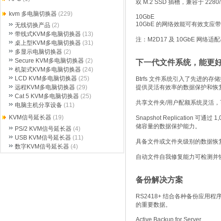
双 M.2 SSD 插槽，兼容于 2280/
kvm 多电脑切换器
(229)
10GbE
10GbE 的网络效能可有效支应
无线切换产品
(2)
带线式KVM多电脑切换器
(13)
注：M2D17 及 10GbE 网络
桌上型KVM多电脑切换器
(31)
多显示电脑切换器
(2)
Secure KVM多电脑切换器
(2)
下一代文件系统，能更
机架式KVM多电脑切换器
(24)
LCD KVM多电脑切换器
(25)
Btrfs 文件系统引入了先进
远程KVM多电脑切换器
(29)
提供灵活有效率的数据保护和恢
Cat 5 KVM多电脑切换器
(25)
共享文件夹/用户配额系统灵活
电脑主机分享设备
(11)
KVM信号延长器
(19)
Snapshot Replication
储容量的数据保护能力。
PS/2 KVM信号延长器
(4)
USB KVM信号延长器
(11)
具备文件或文件夹级别的数据恢
数字KVM信号延长器
(4)
自动文件自我修复能力可检测并
备份解决方案
RS2418+ 结合各种备份应
的重要数据。
Active Backup for Server