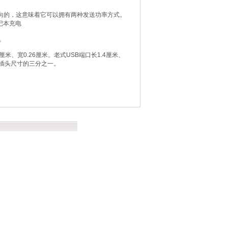
输是双向的，这意味着它可以拥有两种发送功率方式。
记本充电
。
米、宽0.26厘米。老式USB端口长1.4厘米、
线插头尺寸的三分之一。