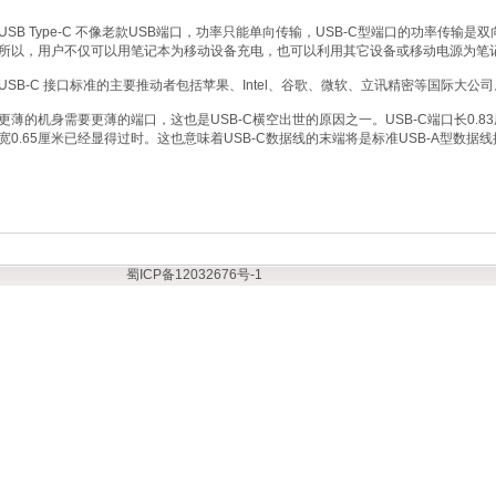
USB Type-C 不像老款USB端口，功率只能单向传输，USB-C型端口的功率传
所以，用户不仅可以用笔记本为移动设备充电，也可以利用其它设备或移动电源为笔
USB-C 接口标准的主要推动者包括苹果、Intel、谷歌、微软、立讯精密等国际大公司
更薄的机身需要更薄的端口，这也是USB-C横空出世的原因之一。USB-C端口长0.83厘
宽0.65厘米已经显得过时。这也意味着USB-C数据线的末端将是标准USB-A型数据
蜀ICP备12032676号-1