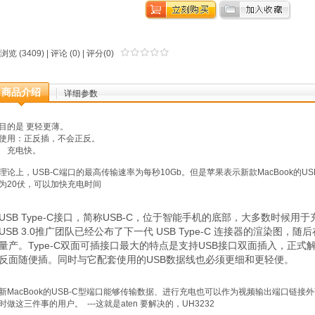
浏览 (3409) |
评论
(0) | 评分(0)
商品介绍
详细参数
目的是 更轻更薄。
使用：正反插，不会正反。
充电快。
理论上，USB-C端口的最高传输速率为每秒10Gb。但是苹果表示新款MacBook的U
为20伏，可以加快充电时间
USB Type-C接口，简称USB-C，位于智能手机的底部，大多数时候用
USB 3.0推广团队已经公布了下一代 USB Type-C 连接器的渲染图，
量产。Type-C双面可插接口最大的特点是支持USB接口双面插入，正式解
反面随便插。同时与它配套使用的USB数据线也必须更细和更轻便。
新MacBook的USB-C型端口能够传输数据、进行充电也可以作为视频输出端口链
时做这三件事的用户。 ---这就是aten 要解决的，UH3232