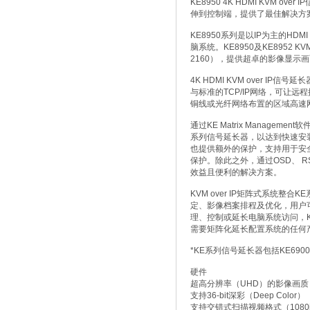
KE8950 4K HDMI KV
伸到控制端，提供了最佳解决方
KE8950系列是以IP为主的HD
脑系统。KE8950及KE8952 K
2160），提供超卓的影像显示画
4K HDMI KVM over 
与标准的TCP/IP网络，可让
铜线或光纤网络布置的区域高速
通过KE Matrix Manage
系列信号延长器，以达到快速安
也提供额外的保护，支持用于安全
保护。除此之外，通过OSD、 
效益且便利的解决方案。
KVM over IP矩阵式系统
定、影像档案排程及优化，用户
理、控制或延长电脑系统访问，K
需要矩阵化延长配置系统的任何
*KE系列信号延长器包括KE6900、
硬件
超高分辨率（UHD）的影像画质 - 高达
支持36-bit深彩（Deep Color）
支持交错式扫描视频格式（1080