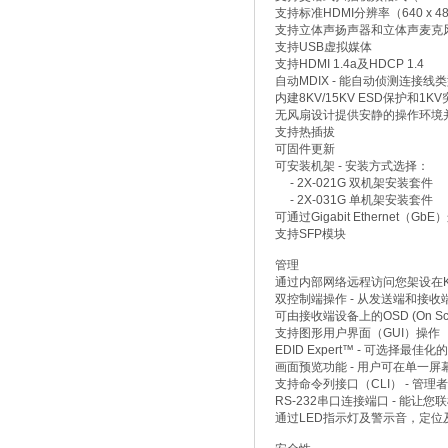
支持标准HDMI分辨率（640 x 480至
支持立体声扬声器和立体声麦克
支持USB虚拟媒体
支持HDMI 1.4a及HDCP 1.4
自动MDIX - 能自动侦测连接线
内建8KV/15KV ESD保护和1K
无风扇设计提供安静的操作环境
支持热插拔
可固件更新
可安装机架 - 安装方式选择：
- 2X-021G 双机架安装套件
- 2X-031G 单机架安装套件
可通过Gigabit Ethernet（G
支持SFP模块
管理
通过内部网络远程访问您架设在K
双控制端操作 - 从发送端和接
可由接收端设备上的OSD (On Sc
支持图形用户界面（GUI）操作
EDID Expert™ - 可选
画面预览功能 - 用户可在单一
支持命令列接口（CLI） - 管理
RS-232串口连接端口 - 
通过LED指示灯及警示音，定位