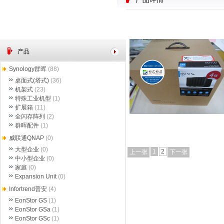
产品
Synology群晖
(88)
桌面式(塔式)
(36)
机架式
(23)
特殊工业机型
(1)
扩展箱
(11)
全闪存阵列
(2)
群晖配件
(1)
威联通QNAP
(0)
大型企业
(0)
1
2
上一张
下一张
中小型企业
(0)
家庭
(0)
Expansion Unit
(0)
Infortrend普安
(4)
EonStor GS
(1)
EonStor GSa
(1)
EonStor GSc
(1)