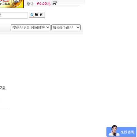
总计
￥0.00元
12盘
技