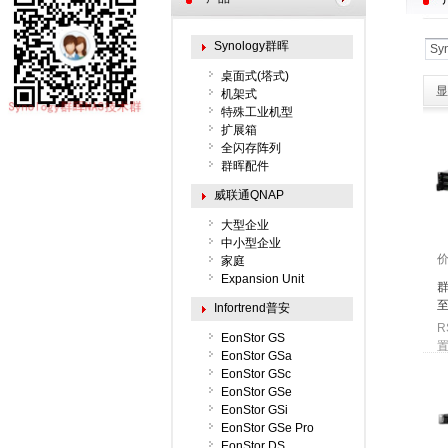
Synology群晖
Sy
桌面式(塔式)
显
机架式
特殊工业机型
扩展箱
全闪存阵列
群晖配件
威联通QNAP
大型企业
中小型企业
家庭
Expansion Unit
群
至
Infortrend普安
R
EonStor GS
置
EonStor GSa
EonStor GSc
EonStor GSe
EonStor GSi
EonStor GSe Pro
EonStor DS