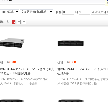
nology群晖
按商品更新时间排序
价格
到
示方式:
￥
0.00
￥
0.00
价格：
价格：
晖RS3614xs/​RS3614RPxs 12盘位（可充
群晖RS2414+/RS2414RP+ 2U机架式
36盘位）2U机架式服务
位服务器
S3614xs/RS3614RPxs 在存储空间设
RS2414+/RS2414RP+ 内建浮点运算
为 RAID 5 的情况下，可提供
术可增强 CPU 的整体效能，提