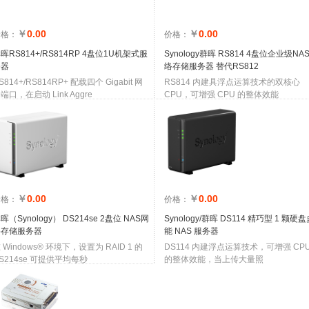
￥
0.00
￥
0.00
价格：
价格：
晖RS814+/RS814RP 4盘位1U机架式服
Synology群晖 RS814 4盘位企业级NAS
务器
络存储服务器 替代RS812
S814+/RS814RP+ 配载四个 Gigabit 网
RS814 内建具浮点运算技术的双核心
端口，在启动 Link Aggre
CPU，可增强 CPU 的整体效能
￥
0.00
￥
0.00
价格：
价格：
晖（Synology） DS214se 2盘位 NAS网
Synology/群晖 DS114 精巧型 1 颗硬
络存储服务器
能 NAS 服务器
 Windows® 环境下，设置为 RAID 1 的
DS114 内建浮点运算技术，可增强 CP
S214se 可提供平均每秒
的整体效能，当上传大量照