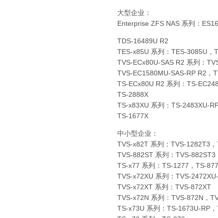
大型企业：
Enterprise ZFS NAS 系列：ES1
TDS-16489U R2
TES-x85U 系列：TES-3085U，T
TVS-ECx80U-SAS R2 系列：TVS
TVS-EC1580MU-SAS-RP R2，T
TS-ECx80U R2 系列：TS-EC248
TS-2888X
TS-x83XU 系列：TS-2483XU-R
TS-1677X
中小型企业：
TVS-x82T 系列：TVS-1282T3，
TVS-882ST 系列：TVS-882ST3
TS-x77 系列：TS-1277，TS-87
TVS-x72XU 系列：TVS-2472XU
TVS-x72XT 系列：TVS-872XT
TVS-x72N 系列：TVS-872N，TV
TS-x73U 系列：TS-1673U-RP，