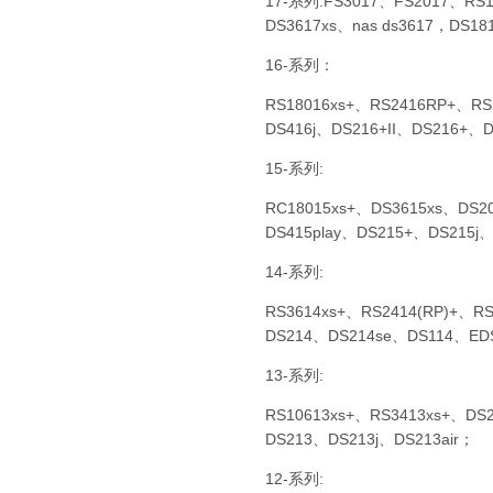
17-系列:FS3017、FS2017、RS1
DS3617xs、nas ds3617，DS
16-系列：
RS18016xs+、RS2416RP+、RS
DS416j、DS216+II、DS216+
15-系列:
RC18015xs+、DS3615xs、DS2
DS415play、DS215+、DS215j
14-系列:
RS3614xs+、RS2414(RP)+、R
DS214、DS214se、DS114、ED
13-系列:
RS10613xs+、RS3413xs+、DS
DS213、DS213j、DS213air；
12-系列: