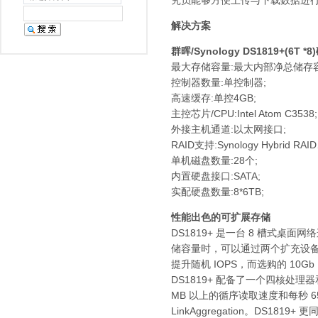
究员能够方便上传与下载数据进行
解决方案
群晖/Synology DS1819+(6T 
最大存储容量:最大内部净总储存容量: 112
控制器数量:单控制器;
高速缓存:单控4GB;
主控芯片/CPU:Intel Atom C3538;
外接主机通道:以太网接口;
RAID支持:Synology Hybrid RA
单机磁盘数量:28个;
内置硬盘接口:SATA;
实配硬盘数量:8*6TB;
性能出色的可扩展存储
DS1819+ 是一台 8 槽式
储容量时，可以通过两个扩充设备 DX
提升随机 IOPS，而选购的 1
DS1819+ 配备了一个四核处理器和
MB 以上的循序读取速度和每秒 65
LinkAggregation。DS