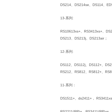
DS214、DS214se、DS114、ED
13-系列:
RS10613xs+、RS3413xs+、DS
DS213、DS213j、DS213air；
12-系列:
DS112、DS112j、DS112+、DS
RS212、RS812、RS812+、RS8
11-系列：
DS1511+、ds2411+， RS3411x
RS2211(RP)+，RS3411(RP)xs