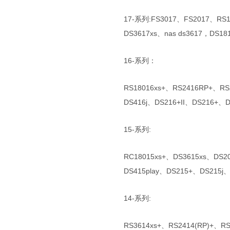
17-系列:FS3017、FS2017、RS1
DS3617xs、nas ds3617，DS
16-系列：
RS18016xs+、RS2416RP+、RS
DS416j、DS216+II、DS216+
15-系列:
RC18015xs+、DS3615xs、DS2
DS415play、DS215+、DS215j
14-系列:
RS3614xs+、RS2414(RP)+、R