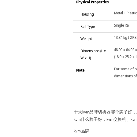
Physical Properties
Metal + Plastic
Housing
Single Rail
Rail Type
13.34 kg ( 29.38
Weight
48.00 x 64.02 
Dimensions (L x
(18.9 x 25.2 x 1
W x H)
For some of r
Note
dimensions of
十大kvm品牌切换器哪个牌子好
kvm什么牌子好，kvm交换机、k
kvm品牌