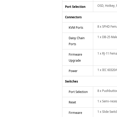
OSD, Hotkey,
Port Selection
Connectors
8 x SPHD Fema
KVM Ports
1 x DB-25 Mal
Daisy Chain
Ports
1 x RJ-11 Fema
Firmware
Upgrade
1 x IEC 60320/
Power
Switches
8 x Pushbutto
Port Selection
1 x Semi-rece
Reset
1 x Slide Switc
Firmware