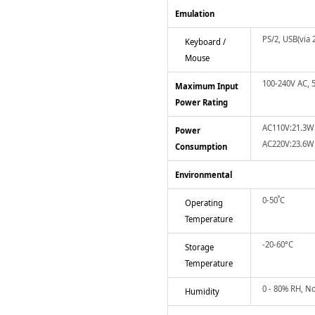
Emulation
PS/2, USB(via 
Keyboard /
Mouse
100-240V AC, 5
Maximum Input
Power Rating
AC110V:21.3W
Power
AC220V:23.6W
Consumption
Environmental
0-50˚C
Operating
Temperature
-20-60°C
Storage
Temperature
0 - 80% RH, N
Humidity