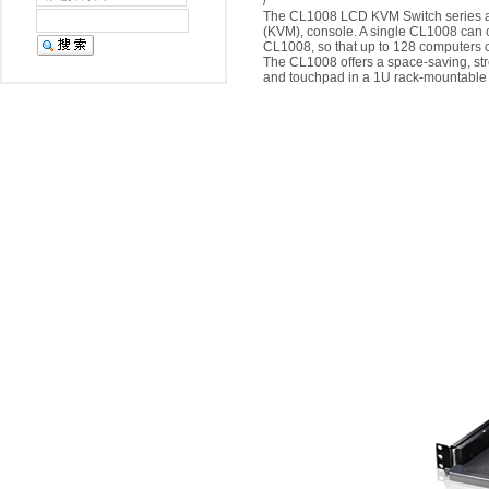
/
The CL1008 LCD KVM Switch series are
(KVM), console. A single CL1008 can c
CL1008, so that up to 128 computers c
The CL1008 offers a space-saving, st
and touchpad in a 1U rack-mountable 