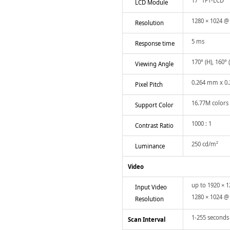
17" TFT-LCD
LCD Module
1280 × 1024 @
Resolution
5 ms
Response time
170° (H), 160° 
Viewing Angle
0.264 mm x 0
Pixel Pitch
16.77M colors
Support Color
1000 : 1
Contrast Ratio
250 cd/m²
Luminance
Video
up to 1920 × 1
Input Video
1280 × 1024 @
Resolution
1-255 seconds
Scan Interval