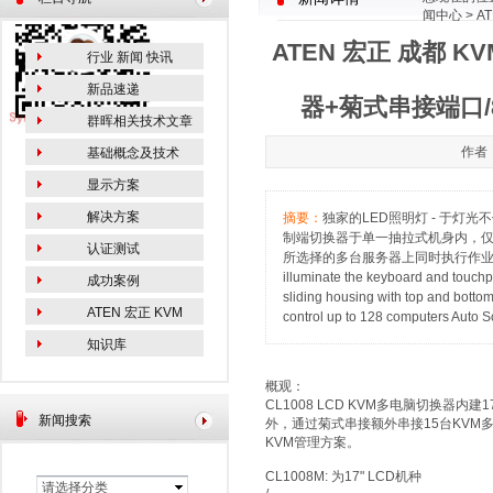
闻中心
> A
PS/2-USB V
ATEN 宏正 成都 KV
行业 新闻 快讯
新品速递
器+菊式串接端口/8-Po
群晖相关技术文章
作者：
基础概念及技术
显示方案
解决方案
摘要：
独家的LED照明灯 - 于灯光
制端切换器于单一抽拉式机身内，仅占
认证测试
所选择的多台服务器上同时执行作业，例如软件安装与
illuminate the keyboard and touchpa
成功案例
sliding housing with top and bottom
ATEN 宏正 KVM
control up to 128 computers Auto S
知识库
概观：
CL1008 LCD KVM多电脑切换器
新闻搜索
外，通过菊式串接额外串接15台KVM
KVM管理方案。
CL1008M: 为17" LCD机种
请选择分类