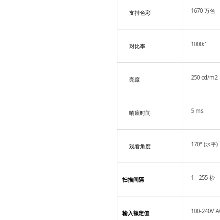
1670 万色
支持色彩
1000:1
对比率
250 cd/m2
亮度
5 ms
响应时间
170° (水平)
观看角度
1 - 255 秒
扫描间隔
100-240V 
输入额定值