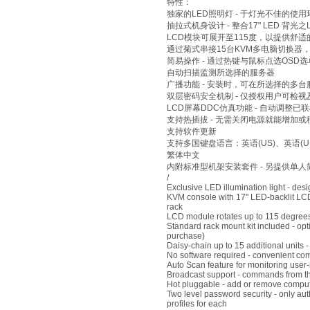
特性：
独家的LED照明灯 - 于灯光不佳的
抽拉式机身设计 - 整合17" LED 
LCD模块可展开至115度，以提供舒
通过菊式串接15台KVM多电脑切换器，
简易操作 - 通过热键与鼠标点选OSD
自动扫描监测所选择的服务器
广播功能 - 安装时，可在所选择的多
双层密码安全机制 - 仅授权用户可检
LCD屏幕DDC仿真功能 - 自动调整
支持热插拔 - 无需关闭电源就能增加
支持软件更新
支持多国键盘语言：英语(US)、英语
繁体中文
内附标准型机架安装套件 - 另提供单
/
Exclusive LED illumination light - desi
KVM console with 17" LED-backlit LCD 
rack
LCD module rotates up to 115 degrees
Standard rack mount kit included - opt
purchase)
Daisy-chain up to 15 additional units 
No software required - convenient com
Auto Scan feature for monitoring user
Broadcast support - commands from the
Hot pluggable - add or remove comput
Two level password security - only aut
profiles for each