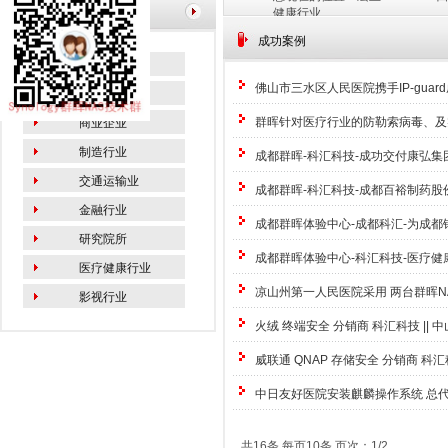
栏目导航
健康行业
成功案例
教育行业
佛山市三水区人民医院携手IP-gua
政府机关
群晖针对医疗行业的防勒索病毒、及
商业企业
制造行业
成都群晖-科汇科技-成功交付康弘集
交通运输业
成都群晖-科汇科技-成都百裕制药股
金融行业
成都群晖体验中心-成都科汇-为成
研究院所
成都群晖体验中心-科汇科技-医疗
医疗健康行业
凉山州第一人民医院采用 两台群晖NA
影视行业
火绒 终端安全 分销商 科汇科技 || 
威联通 QNAP 存储安全 分销商 科汇
中日友好医院安装麒麟操作系统 总代
共16条 每页10条 页次：1/2